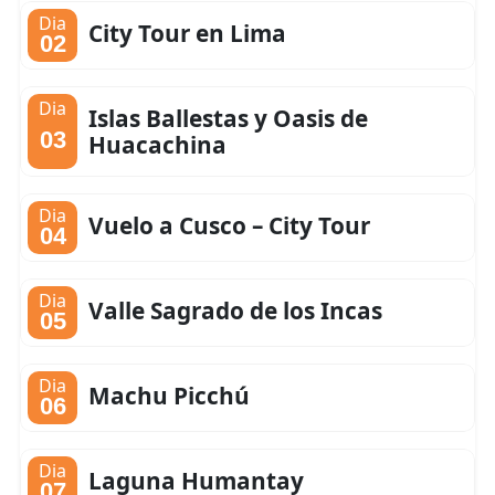
Dia
City Tour en Lima
02
Dia
Islas Ballestas y Oasis de
03
Huacachina
Dia
Vuelo a Cusco – City Tour
04
Dia
Valle Sagrado de los Incas
05
Dia
Machu Picchú
06
Dia
Laguna Humantay
07