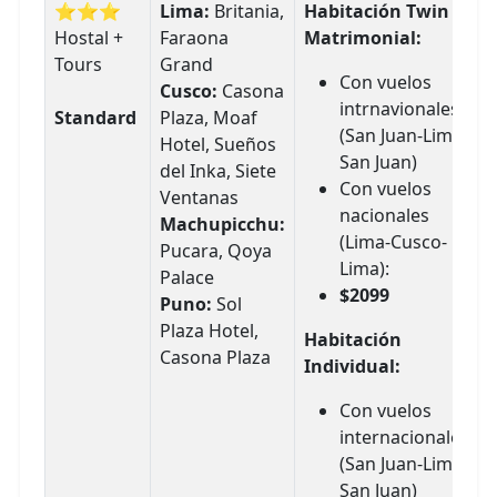
⭐⭐⭐
Lima:
Britania,
Habitación Twin o
Hostal +
Faraona
Matrimonial:
Tours
Grand
Con vuelos
Cusco:
Casona
intrnavionales
Standard
Plaza, Moaf
(San Juan-Lima-
Hotel, Sueños
San Juan)
del Inka, Siete
Con vuelos
Ventanas
nacionales
Machupicchu:
(Lima-Cusco-
Pucara, Qoya
Lima):
Palace
$2099
Puno:
Sol
Plaza Hotel,
Habitación
Casona Plaza
Individual:
Con vuelos
internacionales
(San Juan-Lima-
San Juan)