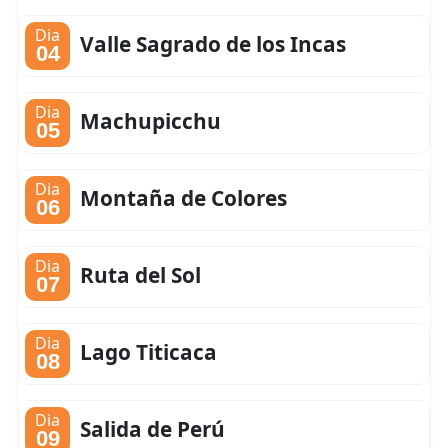
Dia
Valle Sagrado de los Incas
04
Dia
Machupicchu
05
Dia
Montaña de Colores
06
Dia
Ruta del Sol
07
Dia
Lago Titicaca
08
Dia
Salida de Perú
09